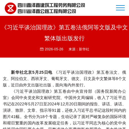
《习近平谈治国理政》第五卷法俄阿等文版及中文
首页
繁体版出版发行
2026-05-26
来源：新华社
企业简介
新华社北京5月25日电
《习近平谈治国理政》第五卷法文、俄
文、阿拉伯文、西班牙文、葡萄牙文、德文、日文及中文繁体等8个文
版，近日由外文出版社出版，面向海内外发行。
新闻动态
《习近平谈治国理政》第五卷由中央宣传部（国务院新闻办公
室）会同中央党史和文献研究院、中国外文局编辑，收入了习近平总
书记在2022年5月27日至2024年12月20日期间的报告、讲话、谈话、
演讲、致辞、文章、指示等91篇，还收入习近平总书记这段时间内的
项目展示
图片41幅。全书分为18个专题，生动记录了面对严峻复杂的国际环境
和艰巨繁重的国内改革发展稳定任务，以习近平同志为核心的党中央